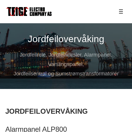
Jordfeilovervåking
Jordfeilrele, Jordfeilvarsler, Alarmpanel,
Varslingspanel,
Jordfeilsentral og Sumstrømstransformatorer
JORDFEILOVERVÅKING
Alarmpanel ALP800